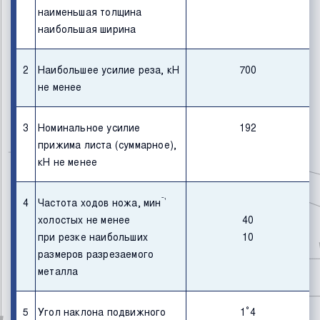
наименьшая толщина
наибольшая ширина
2
Наибольшее усилие реза, кН
700
не менее
3
Номинальное усилие
192
прижима листа (суммарное),
кН не менее
ˉ¹
4
Частота ходов ножа, мин
холостых не менее
40
при резке наибольших
10
размеров разрезаемого
металла
°
5
Угол наклона подвижного
1
4