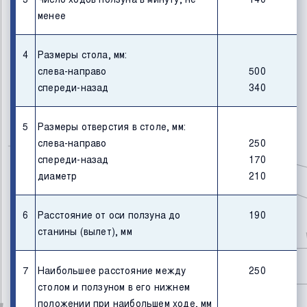
менее
4
Размеры стола, мм:
слева-направо
500
спереди-назад
340
5
Размеры отверстия в столе, мм:
слева-направо
250
спереди-назад
170
диаметр
210
6
Расстояние от оси ползуна до
190
станины (вылет), мм
7
Наибольшее расстояние между
250
столом и ползуном в его нижнем
положении при наибольшем ходе, мм