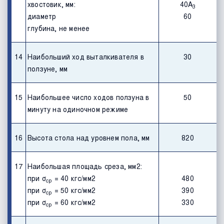
хвостовик, мм:
40А
3
диаметр
60
глубина, не менее
14
Наибольший ход выталкивателя в
30
ползуне, мм
15
Наибольшее число ходов ползуна в
50
минуту на одиночном режиме
16
Высота стола над уровнем пола, мм
820
17
Наибольшая площадь среза, мм2:
при σ
= 40 кгс/мм2
480
ср
при σ
= 50 кгс/мм2
390
ср
при σ
= 60 кгс/мм2
330
ср